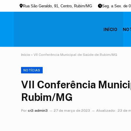
Rua São Geraldo, 91, Centro, Rubim/MG
Seg. a Sex. de 0
INÍCIO
NOT
Início
»
VII Conferência Municipal de Saúde de Rubim/MG
NOTÍCIAS
VII Conferência Munic
Rubim/MG
Por
cr2-admin3
27 de março de 2023
Atualizado:
23 de 