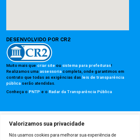
DESENVOLVIDO POR CR2
Muito mais que
criar site
ou
sistema para prefeituras
!
Realizamos uma
assessoria
completa, onde garantimos em
contrato que todas as exigências das
leis de transparência
pública
serão atendidas.
Conheça o
PNTP
e o
Radar da Transparência Pública
Prefeitura Municipal da Rubim.
Todos os direitos reservados a
Valorizamos sua privacidade
Mapa do Site
Acessar Área Administrativa
Acessar o Webmail
Nós usamos cookies para melhorar sua experiência de