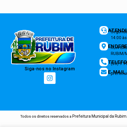
ATEND
Segunda 
14:00 às
ENDER
RUA SÃO
RUBIM/M
TELEF
(33) 9 
Siga-nos no Instagram
E-MAIL
prefeit
Prefeitura Municipal da Rubim
Todos os direitos reservados a