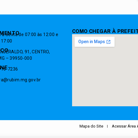
COMO CHEGAR À PREFEI
IMENTO
à Sexta de 07:00 às 12:00 e
 17:00
EÇO
 GERALDO, 91, CENTRO,
G – 39950-000
ONE
9916-7236
ura@rubim.mg.gov.br
.
Mapa do Site
Acessar Área 