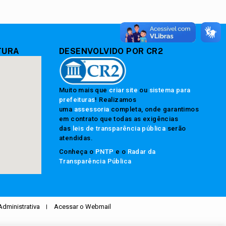
TURA
DESENVOLVIDO POR CR2
Muito mais que
criar site
ou
sistema para
prefeituras
! Realizamos
uma
assessoria
completa, onde garantimos
em contrato que todas as exigências
das
leis de transparência pública
serão
atendidas.
Conheça o
PNTP
e o
Radar da
Transparência Pública
Administrativa
Acessar o Webmail