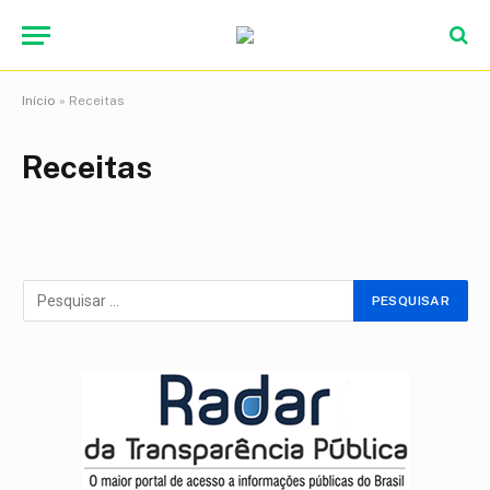
Início
»
Receitas
Receitas