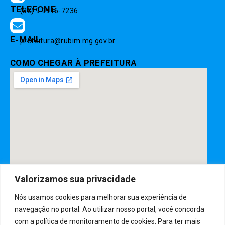
TELEFONE
(33) 9 9916-7236
E-MAIL
prefeitura@rubim.mg.gov.br
COMO CHEGAR À PREFEITURA
Valorizamos sua privacidade
Nós usamos cookies para melhorar sua experiência de
DESENVOLVIDO POR CR2
navegação no portal. Ao utilizar nosso portal, você concorda
com a política de monitoramento de cookies. Para ter mais
Muito mais que
criar site
ou
sistema para prefeituras
! Realizamos