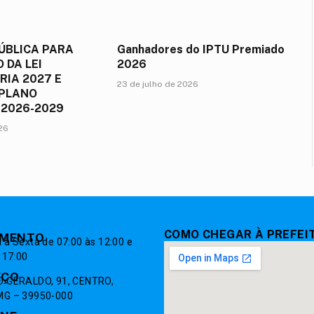
ÚBLICA PARA
Ganhadores do IPTU Premiado
 DA LEI
2026
IA 2027 E
23 de julho de 2026
 PLANO
 2026-2029
026
COMO CHEGAR À PREFEI
IMENTO
à Sexta de 07:00 às 12:00 e
 17:00
EÇO
 GERALDO, 91, CENTRO,
G – 39950-000