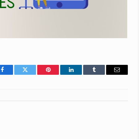
Facebook
Twitter
Pinterest
LinkedIn
Tumblr
E-
mail