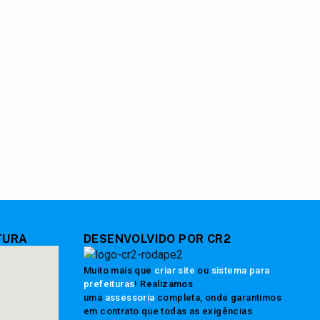
TURA
DESENVOLVIDO POR CR2
Muito mais que
criar site
ou
sistema para
prefeituras
! Realizamos
uma
assessoria
completa, onde garantimos
em contrato que todas as exigências