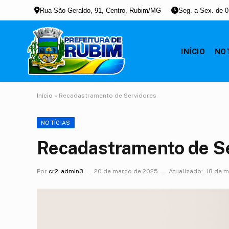
Rua São Geraldo, 91, Centro, Rubim/MG
Seg. a Sex. de 0
INÍCIO
NOT
Início
»
Recadastramento de Servidores
NOTÍCIAS
Recadastramento de S
Por
cr2-admin3
20 de março de 2025
Atualizado:
18 de 