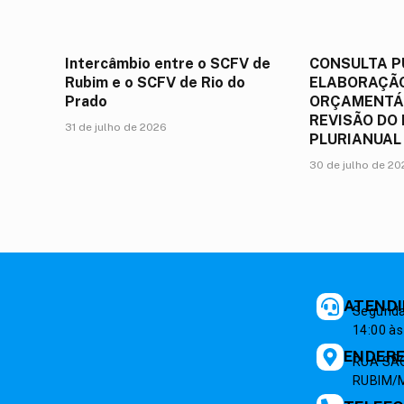
Intercâmbio entre o SCFV de
CONSULTA P
Rubim e o SCFV de Rio do
ELABORAÇÃO
Prado
ORÇAMENTÁR
REVISÃO DO
31 de julho de 2026
PLURIANUAL
30 de julho de 2
ATEND
Segunda 
14:00 às
ENDER
RUA SÃO
RUBIM/M