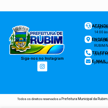
ATEND
Segunda 
14:00 às
ENDER
RUA SÃO
RUBIM/M
TELEF
(33) 9 
Siga-nos no Instagram
E-MAIL
prefeit
Prefeitura Municipal da Rubim
Todos os direitos reservados a