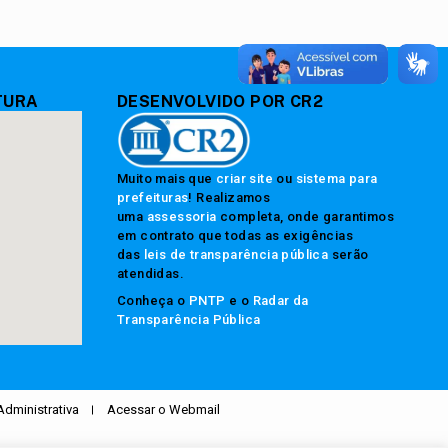
TURA
DESENVOLVIDO POR CR2
Muito mais que
criar site
ou
sistema para
prefeituras
! Realizamos
uma
assessoria
completa, onde garantimos
em contrato que todas as exigências
das
leis de transparência pública
serão
atendidas.
Conheça o
PNTP
e o
Radar da
Transparência Pública
Administrativa
Acessar o Webmail