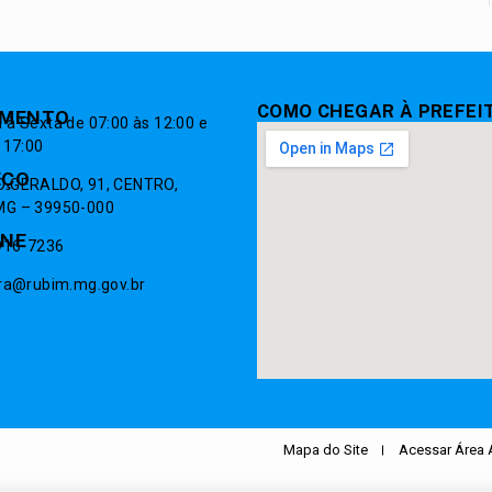
COMO CHEGAR À PREFEI
IMENTO
à Sexta de 07:00 às 12:00 e
 17:00
EÇO
 GERALDO, 91, CENTRO,
G – 39950-000
ONE
9916-7236
ura@rubim.mg.gov.br
.
Mapa do Site
Acessar Área 