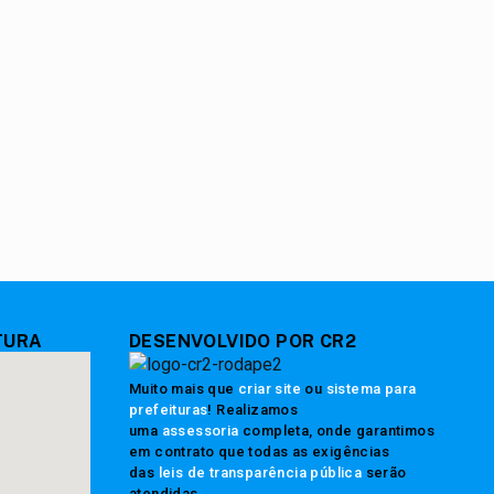
TURA
DESENVOLVIDO POR CR2
Muito mais que
criar site
ou
sistema para
prefeituras
! Realizamos
uma
assessoria
completa, onde garantimos
em contrato que todas as exigências
das
leis de transparência pública
serão
atendidas.