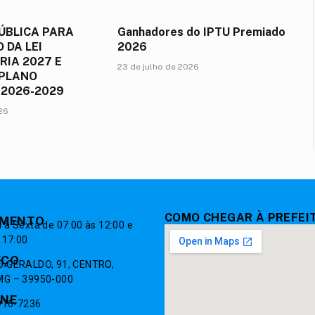
ÚBLICA PARA
Ganhadores do IPTU Premiado
 DA LEI
2026
IA 2027 E
23 de julho de 2026
 PLANO
 2026-2029
026
COMO CHEGAR À PREFEI
IMENTO
à Sexta de 07:00 às 12:00 e
 17:00
EÇO
 GERALDO, 91, CENTRO,
G – 39950-000
ONE
9916-7236