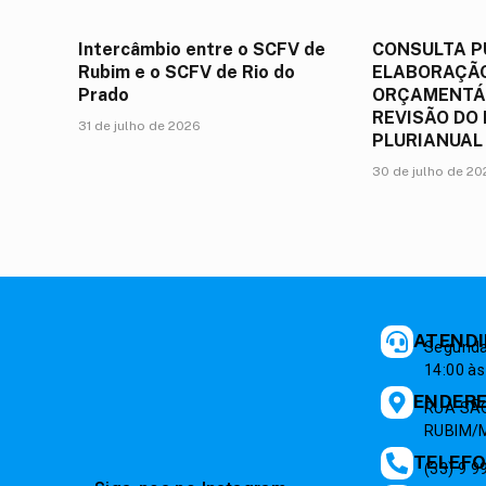
Intercâmbio entre o SCFV de
CONSULTA P
Rubim e o SCFV de Rio do
ELABORAÇÃO
Prado
ORÇAMENTÁR
REVISÃO DO
31 de julho de 2026
PLURIANUAL
30 de julho de 2
ATEND
Segunda 
14:00 às
ENDER
RUA SÃO
RUBIM/M
TELEF
(33) 9 