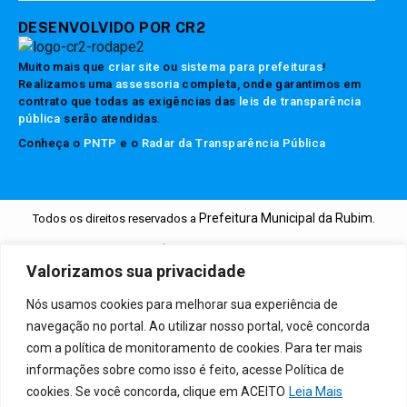
DESENVOLVIDO POR CR2
Muito mais que
criar site
ou
sistema para prefeituras
!
Realizamos uma
assessoria
completa, onde garantimos em
contrato que todas as exigências das
leis de transparência
pública
serão atendidas.
Conheça o
PNTP
e o
Radar da Transparência Pública
Prefeitura Municipal da Rubim.
Todos os direitos reservados a
Mapa do Site
Acessar Área Administrativa
Acessar o Webmail
Valorizamos sua privacidade
Nós usamos cookies para melhorar sua experiência de
navegação no portal. Ao utilizar nosso portal, você concorda
com a política de monitoramento de cookies. Para ter mais
informações sobre como isso é feito, acesse Política de
cookies. Se você concorda, clique em ACEITO
Leia Mais