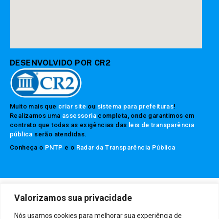
DESENVOLVIDO POR CR2
Muito mais que
criar site
ou
sistema para prefeituras
!
Realizamos uma
assessoria
completa, onde garantimos em
contrato que todas as exigências das
leis de transparência
pública
serão atendidas.
Conheça o
PNTP
e o
Radar da Transparência Pública
Prefeitura Municipal da Rubim.
Todos os direitos reservados a
Valorizamos sua privacidade
Mapa do Site
Acessar Área Administrativa
Acessar o Webmail
Nós usamos cookies para melhorar sua experiência de