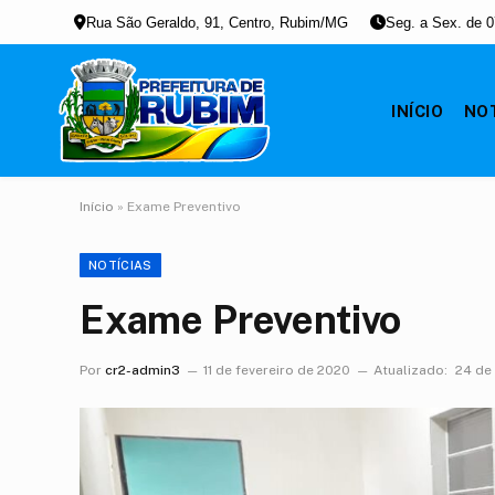
Rua São Geraldo, 91, Centro, Rubim/MG
Seg. a Sex. de 0
INÍCIO
NOT
Início
»
Exame Preventivo
NOTÍCIAS
Exame Preventivo
Por
cr2-admin3
11 de fevereiro de 2020
Atualizado:
24 de