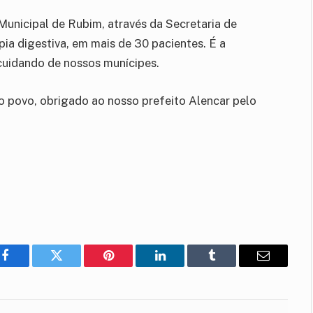
 Municipal de Rubim, através da Secretaria de
ia digestiva, em mais de 30 pacientes. É a
 cuidando de nossos munícipes.
o povo, obrigado ao nosso prefeito Alencar pelo
Facebook
Twitter
Pinterest
LinkedIn
Tumblr
E-
mail