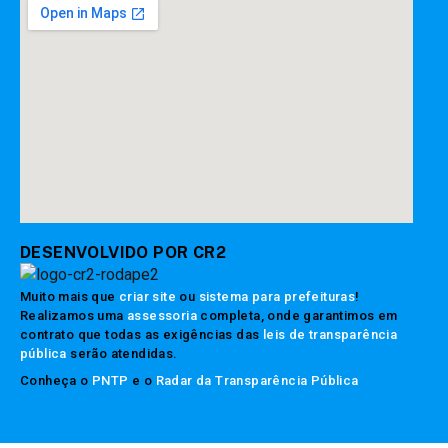
DESENVOLVIDO POR CR2
Muito mais que
criar site
ou
sistema para prefeituras
!
Realizamos uma
assessoria
completa, onde garantimos em
contrato que todas as exigências das
leis de transparência
pública
serão atendidas.
Conheça o
PNTP
e o
Radar da Transparência Pública