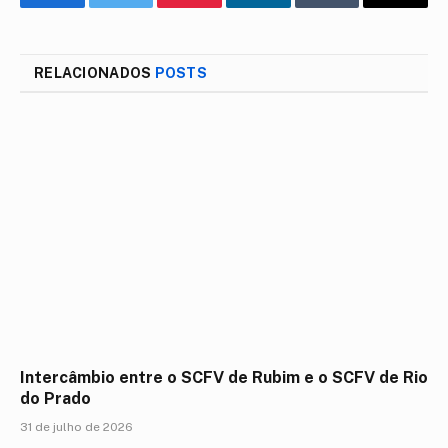
Facebook
Twitter
Pinterest
LinkedIn
Tumblr
E-
mail
RELACIONADOS
POSTS
Intercâmbio entre o SCFV de Rubim e o SCFV de Rio
do Prado
31 de julho de 2026