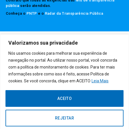
contrato que todas as exigências das
leis de transparência
pública
serão atendidas.
Conheça o
PNTP
e o
Radar da Transparência Pública
Prefeitura Municipal da Rubim.
Todos os direitos reservados a
Valorizamos sua privacidade
Mapa do Site
Acessar Área Administrativa
Acessar o Webmail
Nós usamos cookies para melhorar sua experiência de
navegação no portal. Ao utilizar nosso portal, você concorda
com a política de monitoramento de cookies. Para ter mais
informações sobre como isso é feito, acesse Política de
cookies. Se você concorda, clique em ACEITO
Leia Mais
ACEITO
REJEITAR