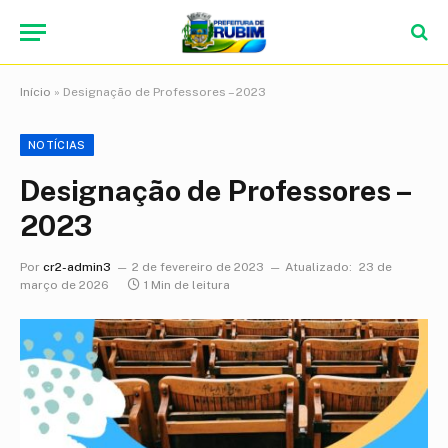
Início
»
Designação de Professores – 2023
NOTÍCIAS
Designação de Professores –
2023
Por
cr2-admin3
2 de fevereiro de 2023
Atualizado:
23 de
março de 2026
1 Min de leitura