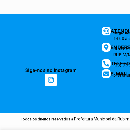
ATEND
Segunda 
14:00 às
ENDER
RUA SÃO
RUBIM/M
TELEF
(33) 9 
Siga-nos no Instagram
E-MAIL
prefeit
Prefeitura Municipal da Rubim
Todos os direitos reservados a