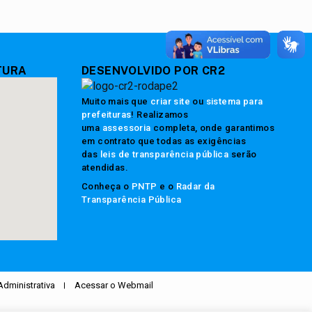
TURA
DESENVOLVIDO POR CR2
Muito mais que
criar site
ou
sistema para
prefeituras
! Realizamos
uma
assessoria
completa, onde garantimos
em contrato que todas as exigências
das
leis de transparência pública
serão
atendidas.
Conheça o
PNTP
e o
Radar da
Transparência Pública
Administrativa
Acessar o Webmail