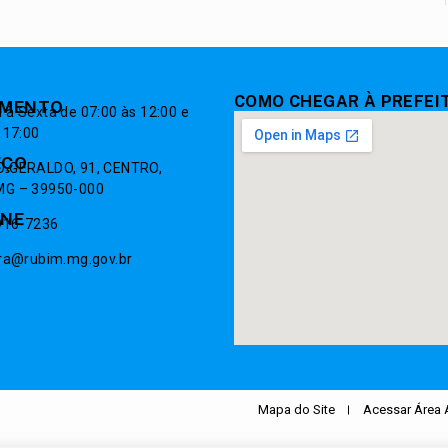
COMO CHEGAR À PREFEI
IMENTO
à Sexta de 07:00 às 12:00 e
 17:00
EÇO
 GERALDO, 91, CENTRO,
G – 39950-000
ONE
9916-7236
ura@rubim.mg.gov.br
.
Mapa do Site
Acessar Área 