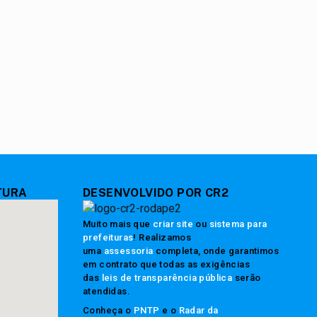
TURA
DESENVOLVIDO POR CR2
Muito mais que
criar site
ou
sistema para
prefeituras
! Realizamos
uma
assessoria
completa, onde garantimos
em contrato que todas as exigências
das
leis de transparência pública
serão
atendidas.
Conheça o
PNTP
e o
Radar da