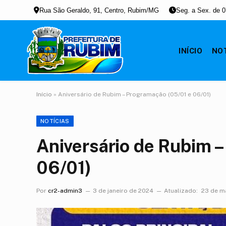
Rua São Geraldo, 91, Centro, Rubim/MG
Seg. a Sex. de 0
INÍCIO
NOT
Início
»
Aniversário de Rubim – Programação (05/01 e 06/01)
NOTÍCIAS
Aniversário de Rubim 
06/01)
Por
cr2-admin3
3 de janeiro de 2024
Atualizado:
23 de m