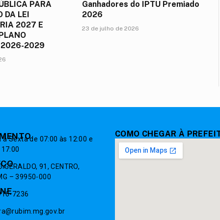
ÚBLICA PARA
Ganhadores do IPTU Premiado
 DA LEI
2026
IA 2027 E
23 de julho de 2026
 PLANO
 2026-2029
026
COMO CHEGAR À PREFEI
IMENTO
à Sexta de 07:00 às 12:00 e
 17:00
EÇO
 GERALDO, 91, CENTRO,
G – 39950-000
ONE
9916-7236
ura@rubim.mg.gov.br