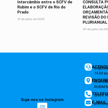
Intercâmbio entre o SCFV de
CONSULTA P
Rubim e o SCFV de Rio do
ELABORAÇÃO
Prado
ORÇAMENTÁR
REVISÃO DO
31 de julho de 2026
PLURIANUAL
30 de julho de 2
ATEND
Segunda 
14:00 às
ENDER
RUA SÃO
RUBIM/M
TELEF
(33) 9 
Siga-nos no Instagram
E-MAIL
prefeit