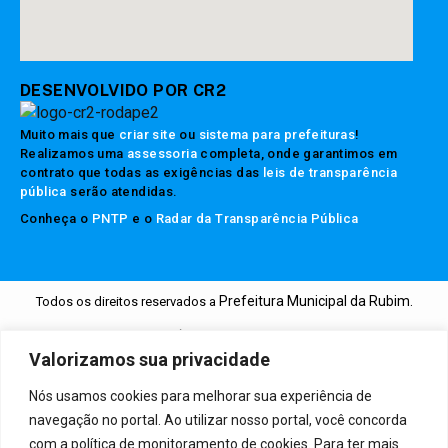
DESENVOLVIDO POR CR2
Muito mais que
criar site
ou
sistema para prefeituras
!
Realizamos uma
assessoria
completa, onde garantimos em
contrato que todas as exigências das
leis de transparência
pública
serão atendidas.
Conheça o
PNTP
e o
Radar da Transparência Pública
Prefeitura Municipal da Rubim.
Todos os direitos reservados a
Mapa do Site
Acessar Área Administrativa
Acessar o Webmail
Valorizamos sua privacidade
Nós usamos cookies para melhorar sua experiência de
navegação no portal. Ao utilizar nosso portal, você concorda
com a política de monitoramento de cookies. Para ter mais