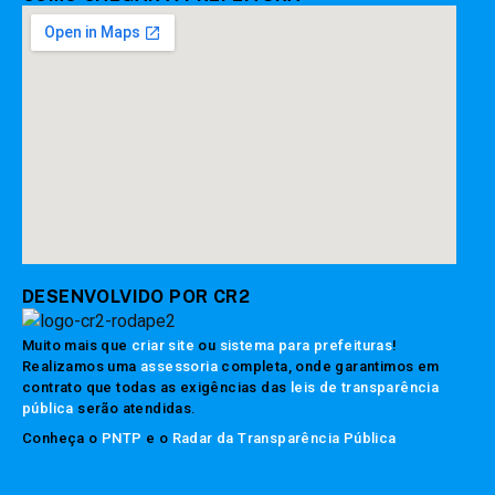
DESENVOLVIDO POR CR2
Muito mais que
criar site
ou
sistema para prefeituras
!
Realizamos uma
assessoria
completa, onde garantimos em
contrato que todas as exigências das
leis de transparência
pública
serão atendidas.
Conheça o
PNTP
e o
Radar da Transparência Pública