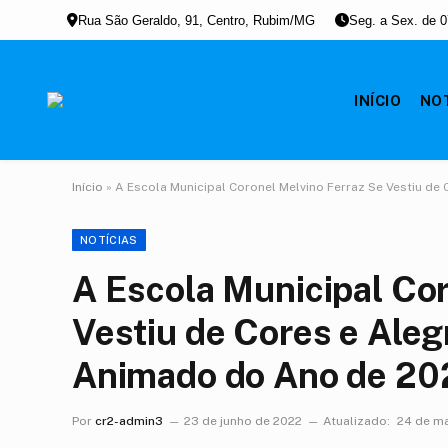
Rua São Geraldo, 91, Centro, Rubim/MG
Seg. a Sex. de 0
INÍCIO
NO
Início
»
A Escola Municipal Coronel Melvino Ferraz Se Vestiu de
NOTÍCIAS
A Escola Municipal Cor
Vestiu de Cores e Alegr
Animado do Ano de 20
Por
cr2-admin3
23 de junho de 2022
Atualizado:
24 de m