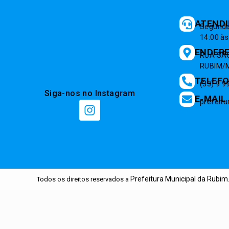
ATEND
Segunda 
14:00 às
ENDER
RUA SÃO
RUBIM/M
TELEF
(33) 9 
Siga-nos no Instagram
E-MAIL
prefeit
Prefeitura Municipal da Rubim
Todos os direitos reservados a