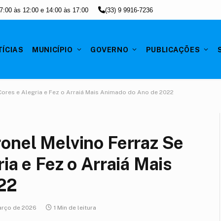
7:00 às 12:00 e 14:00 às 17:00
(33) 9 9916-7236
TÍCIAS
MUNICÍPIO
GOVERNO
PUBLICAÇÕES
 Cores e Alegria e Fez o Arraiá Mais Animado do Ano de 2022
onel Melvino Ferraz Se
ia e Fez o Arraiá Mais
22
arço de 2026
1 Min de leitura