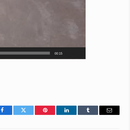
00:15
Facebook
Twitter
Pinterest
LinkedIn
Tumblr
E-
mail