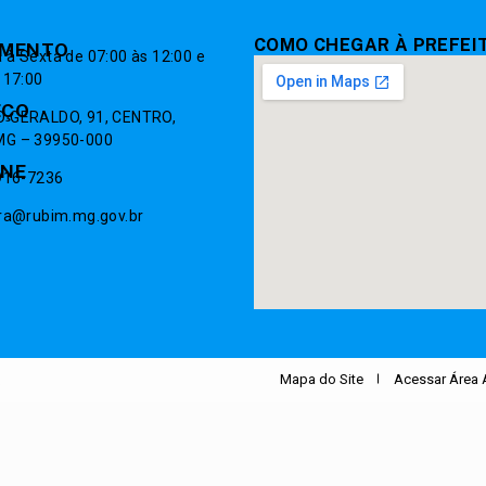
COMO CHEGAR À PREFEI
IMENTO
à Sexta de 07:00 às 12:00 e
 17:00
EÇO
 GERALDO, 91, CENTRO,
G – 39950-000
ONE
9916-7236
ura@rubim.mg.gov.br
.
Mapa do Site
Acessar Área 