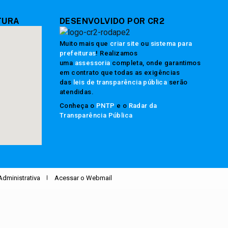
TURA
DESENVOLVIDO POR CR2
Muito mais que
criar site
ou
sistema para
prefeituras
! Realizamos
uma
assessoria
completa, onde garantimos
em contrato que todas as exigências
das
leis de transparência pública
serão
atendidas.
Conheça o
PNTP
e o
Radar da
Transparência Pública
Administrativa
Acessar o Webmail