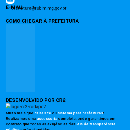
E-MAIL
prefeitura@rubim.mg.gov.br
COMO CHEGAR À PREFEITURA
DESENVOLVIDO POR CR2
Muito mais que
criar site
ou
sistema para prefeituras
!
Realizamos uma
assessoria
completa, onde garantimos em
contrato que todas as exigências das
leis de transparência
pública
serão atendidas.