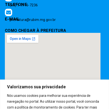
TELEFONE
(33) 9 9916-7236
E-MAIL
prefeitura@rubim.mg.gov.br
COMO CHEGAR À PREFEITURA
Valorizamos sua privacidade
Nós usamos cookies para melhorar sua experiência de
DESENVOLVIDO POR CR2
navegação no portal. Ao utilizar nosso portal, você concorda
com a política de monitoramento de cookies. Para ter mais
Muito mais que
criar site
ou
sistema para prefeituras
! Realizamos