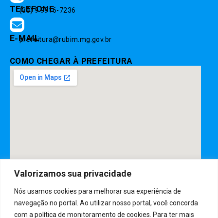
TELEFONE
(33) 9 9916-7236
E-MAIL
prefeitura@rubim.mg.gov.br
COMO CHEGAR À PREFEITURA
Valorizamos sua privacidade
Nós usamos cookies para melhorar sua experiência de
DESENVOLVIDO POR CR2
navegação no portal. Ao utilizar nosso portal, você concorda
com a política de monitoramento de cookies. Para ter mais
Muito mais que
criar site
ou
sistema para prefeituras
!